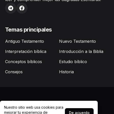
Temas principales
Antiguo Testamento
Nuevo Testamento
Interpretación bíblica
Introducción a la Biblia
Conceptos bíblicos
Estudio bíblico
Consejos
Historia
Quiénes somos
Política de Privacidad
Contacto
Nuestro sitio web usa cookies para
© 2026
Cómo leer la Biblia
. Todos los derechos
mejorar tu experiencia de
De acuerdo