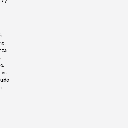
es y
á
mo.
anza
e
o.
ntes
guido
or