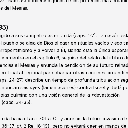
22
, Isaías 53
contiene algunas de las profecías más notabl
és del Mesías.
35)
gido a sus compatriotas en Judá (caps. 1-2). La nación est
 pueblo se aleja de Dios al caer en rituales vacíos y egoís
 arrepentimiento y a volver a Él, siendo esta la única esper
se encuentra en el capítulo 6, seguido del relato del «Libro d
encias al Mesías y anuncia la bendición de su futuro reinad
ano local al regional para abarcar otras naciones circunda
caps. 24-27) describe un tiempo de profunda tribulación se
ronuncian seis
ayes
(lamentaciones) contra Israel y Judá p
aías culmina con una visión general de la «devastación
 (caps. 34-35).
Judá hacia el año 701 a. C., y anuncia la futura invasión de
s. 36-37;
cf.
2 Re. 18-19
), pero no evitará caer en manos de