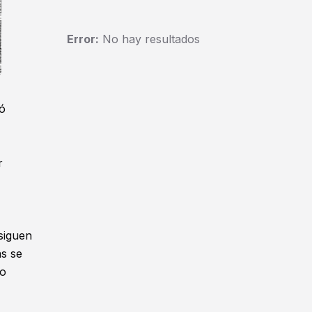
Error:
No hay resultados
zó
r
siguen
as se
do