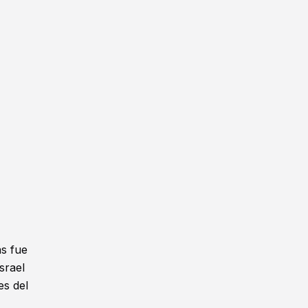
as fue
srael
es del