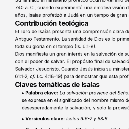
Su llamado al ministerio profético ocurrió «el año d
740 a. C., cuando experimentó una emotiva visión 
años, Isaías profetizó a Judá en un tiempo de gran a
Contribución teológica
El libro de Isaías presenta una comprensión clara d
Antiguo Testamento. La santidad de Dios es lo pri
toda su gloria en el templo (
Is. 6:1-8
).
Dios manifiesta un gran interés en la salvación de s
con el poder de salvar. El propósito final de salvac
Salvador Jesucristo. Cuando Jesús inicia su minister
61:1-2
;
cf.
Lc. 4:18-19
) para demostrar que esta profe
Claves temáticas de Isaías
Palabra clave:
La salvación proviene del Seño
se expresa en el significado del nombre mismo de
desesperadamente la salvación, y solo la provisió
Versículos clave:
Isaías 9:6-7
y
53:6