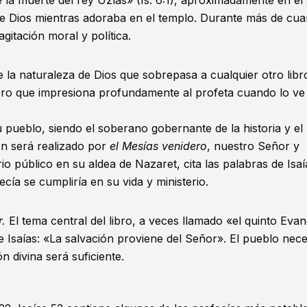
e la muerte del rey Uzías» (
Is. 6:1
), aproximadamente en el
de Dios mientras adoraba en el templo. Durante más de cua
gitación moral y política.
e la naturaleza de Dios que sobrepasa a cualquier otro libr
mero que impresiona profundamente al profeta cuando lo ve
u pueblo, siendo el soberano gobernante de la historia y el
ión será realizado por
el Mesías venidero
, nuestro Señor y
io público en su aldea de Nazaret, cita las palabras de Isaí
cía se cumpliría en su vida y ministerio.
r.
El tema central del libro, a veces llamado «el quinto Evan
 Isaías: «La salvación proviene del Señor». El pueblo nece
n divina será suficiente.