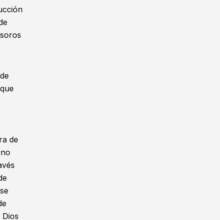
rucción
de
esoros
 de
nque
ra de
uno
avés
de
ese
de
 Dios