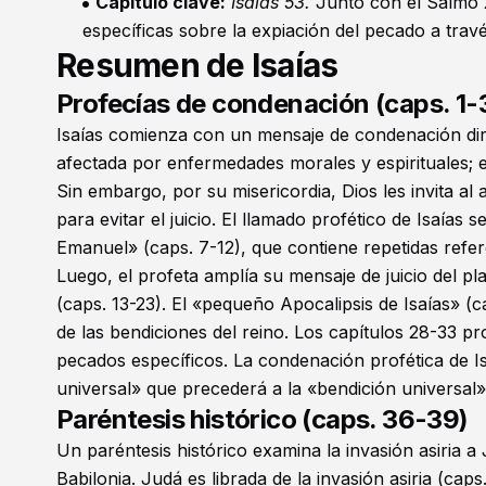
Capítulo clave:
Isaías 53
.
Junto con el Salmo 
específicas sobre la expiación del pecado a trav
Resumen de Isaías
Profecías de condenación (caps. 1-
Isaías comienza con un mensaje de condenación diri
afectada por enfermedades morales y espirituales; el
Sin embargo, por su misericordia, Dios les invita al
para evitar el juicio. El llamado profético de Isaías 
Emanuel» (caps. 7-12), que contiene repetidas refer
Luego, el profeta amplía su mensaje de juicio del pl
(caps. 13-23). El «pequeño Apocalipsis de Isaías» (
de las bendiciones del reino. Los capítulos 28-33 p
pecados específicos. La condenación profética de Is
universal» que precederá a la «bendición universal»
Paréntesis histórico (caps. 36-39)
Un paréntesis histórico examina la invasión asiria a 
Babilonia. Judá es librada de la invasión asiria (cap