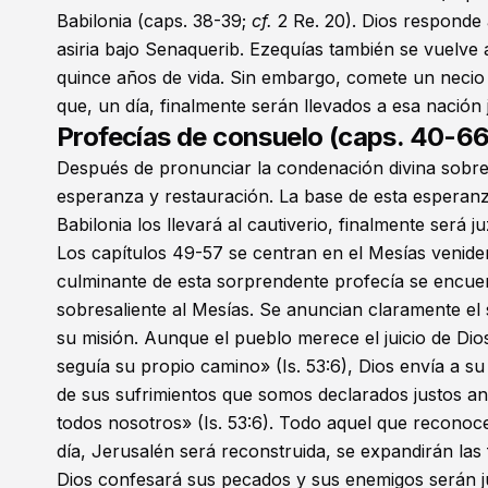
Babilonia (caps. 38-39;
cf.
2 Re. 20
). Dios responde 
asiria bajo Senaquerib. Ezequías también se vuelve
quince años de vida. Sin embargo, comete un necio 
que, un día, finalmente serán llevados a esa nación
Profecías de consuelo (caps. 40-66
Después de pronunciar la condenación divina sobre 
esperanza y restauración. La base de esta esperanz
Babilonia los llevará al cautiverio, finalmente será j
Los capítulos 49-57 se centran en el Mesías venider
culminante de esta sorprendente profecía se encuen
sobresaliente al Mesías. Se anuncian claramente el 
su misión. Aunque el pueblo merece el juicio de D
seguía su propio camino» (
Is. 53:6
), Dios envía a s
de sus sufrimientos que somos declarados justos ant
todos nosotros» (
Is. 53:6
). Todo aquel que reconoce
día, Jerusalén será reconstruida, se expandirán las 
Dios confesará sus pecados y sus enemigos serán juz