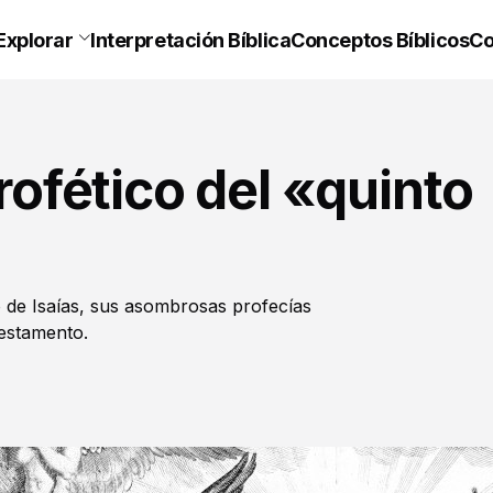
Explorar
Interpretación Bíblica
Conceptos Bíblicos
Co
profético del «quinto
ro de Isaías, sus asombrosas profecías
estamento.