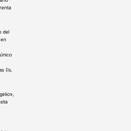
 año
renta
o del
 en
 único
as (
Is.
gelio»,
sita