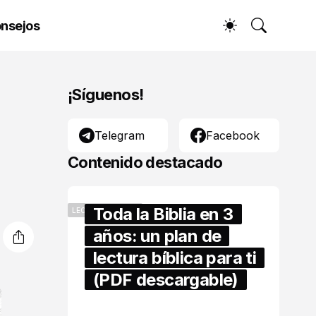
nsejos
¡Síguenos!
Telegram
Facebook
Contenido destacado
Toda la Biblia en 3
LECTURA BÍBLICA
años: un plan de
lectura bíblica para ti
(PDF descargable)
abril 16, 2026