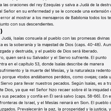
a las oraciones del rey Ezequías y salva a Judá de la dest
 al Señor en su enfermedad y se le concede una extensión 
error al mostrar a los mensajeros de Babilonia todos los t
 junto con sus descendientes.
)
Judá, Isaías consuela al pueblo con las promesas divinas
a es la soberanía y la majestad de Dios (caps. 40-48). Au
uzgada y destruida, y el pueblo de Dios será liberado.
o, quien será su Salvador y el Siervo sufriente. El punto
tra en el capítulo 53, donde Isaías describe de manera
sufrimiento y la muerte del Mesías, y la naturaleza redento
ios porque «todos andábamos perdidos, como ovejas; cada 
u Siervo para llevar nuestros pecados. Según Isaías, es a tr
e Dios, ya que «el Señor hizo recaer sobre él la iniquidad 
 sus pecados y confía en Él será salvo (caps. 58-66). En 
fronteras de Israel, y el Mesías reinará en Sion. El pueblo 
gados. Prevalecerán la paz, la prosperidad y la justicia, y