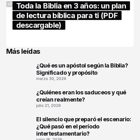
Toda la Biblia en 3 años: un plan
LECTURA BÍBLICA
de lectura bíblica para ti (PDF
descargable)
abril 16, 2026
Más leídas
¿Qué es un apóstol según la Biblia?
1
Significado y propósito
marzo 30, 2026
¿Quiénes eran los saduceos y qué
2
creían realmente?
julio 21, 2026
El silencio que preparó el escenario:
3
¿Qué pasó en el período
intertestamentario?
junio 18, 2026