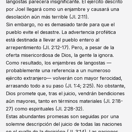
langostas parecerá insignificante. El ejército descrito
por Joel llegará como un enjambre y causará una
desolación aún más terrible (
Jl. 2:11
).
Sin embargo, no es demasiado tarde para que el
pueblo evite el desastre. La advertencia profética
está destinada a llevar al pueblo entero al
arrepentimiento (
Jl. 2:12-17
). Pero, a pesar de la
oferta misericordiosa de Dios, la gente la ignora.
Como resultado, los enjambres de langostas —
probablemente una referencia a un numeroso
ejército extranjero— volverán con mayor ferocidad,
arrasando todo a su paso (
Jl. 1:4
;
2:25
). No obstante,
Dios promete que, tras el juicio, vendrán bendiciones
aún mayores, tanto en términos materiales (
Jl. 2:18-
27
) como espirituales (
Jl. 2:28-32
).
Estas abundantes promesas son seguidas por una
solemne descripción del juicio de todas las naciones
en el «valle de la decisión» (
Jl. 3:14
). Las naciones