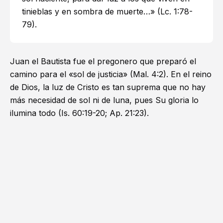
tinieblas y en sombra de muerte…» (
Lc. 1:78-
79
).
Juan el Bautista fue el pregonero que preparó el
camino para el «sol de justicia» (
Mal. 4:2
). En el reino
de Dios, la luz de Cristo es tan suprema que no hay
más necesidad de sol ni de luna, pues Su gloria lo
ilumina todo (
Is. 60:19-20
;
Ap. 21:23
).