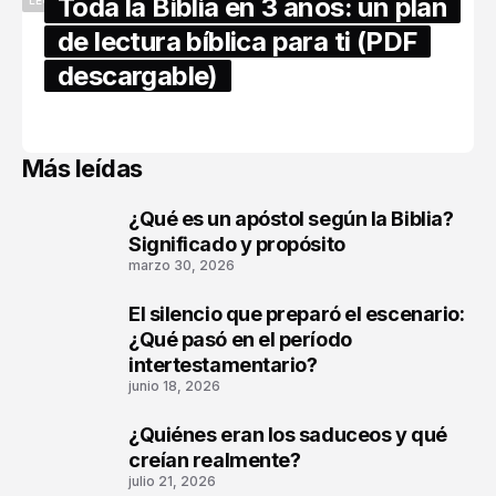
Toda la Biblia en 3 años: un plan
LECTURA BÍBLICA
de lectura bíblica para ti (PDF
descargable)
abril 16, 2026
Más leídas
¿Qué es un apóstol según la Biblia?
1
Significado y propósito
marzo 30, 2026
El silencio que preparó el escenario:
2
¿Qué pasó en el período
intertestamentario?
junio 18, 2026
¿Quiénes eran los saduceos y qué
3
creían realmente?
julio 21, 2026