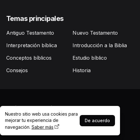
Temas principales
Antiguo Testamento
Nuevo Testamento
Interpretación bíblica
Introducción a la Biblia
Conceptos bíblicos
Estudio bíblico
Consejos
Historia
Quiénes somos
Política de Privacidad
Contacto
Nuestro sitio web usa cookies para
© 2026
Cómo leer la Biblia
. Todos los derechos
mejorar tu experiencia de
De acuerdo
reservados.
navegación.
Saber más