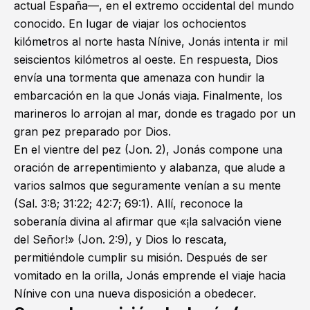
actual España—, en el extremo occidental del mundo
conocido. En lugar de viajar los ochocientos
kilómetros al norte hasta Nínive, Jonás intenta ir mil
seiscientos kilómetros al oeste. En respuesta, Dios
envía una tormenta que amenaza con hundir la
embarcación en la que Jonás viaja. Finalmente, los
marineros lo arrojan al mar, donde es tragado por un
gran pez preparado por Dios.
En el vientre del pez (
Jon. 2
), Jonás compone una
oración de arrepentimiento y alabanza, que alude a
varios salmos que seguramente venían a su mente
(
Sal. 3:8
;
31:22
;
42:7
;
69:1
). Allí, reconoce la
soberanía divina al afirmar que «¡la salvación viene
del Señor!» (
Jon. 2:9
), y Dios lo rescata,
permitiéndole cumplir su misión. Después de ser
vomitado en la orilla, Jonás emprende el viaje hacia
Nínive con una nueva disposición a obedecer.