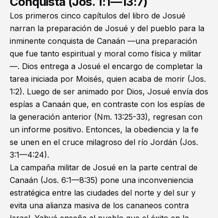
Conquista (Jos. 1:1—13:7)
Los primeros cinco capítulos del libro de Josué
narran la preparación de Josué y del pueblo para la
inminente conquista de Canaán —una preparación
que fue tanto espiritual y moral como física y militar
—. Dios entrega a Josué el encargo de completar la
tarea iniciada por Moisés, quien acaba de morir (
Jos.
1:2
). Luego de ser animado por Dios, Josué envía dos
espías a Canaán que, en contraste con los espías de
la generación anterior (
Nm. 13:25-33
), regresan con
un informe positivo. Entonces, la obediencia y la fe
se unen en el cruce milagroso del río Jordán (
Jos.
3:1—4:24
).
La campaña militar de Josué en la parte central de
Canaán (
Jos. 6:1—8:35
) pone una inconveniencia
estratégica entre las ciudades del norte y del sur y
evita una alianza masiva de los cananeos contra
Israel. Yahvé enseña al pueblo que el éxito en la